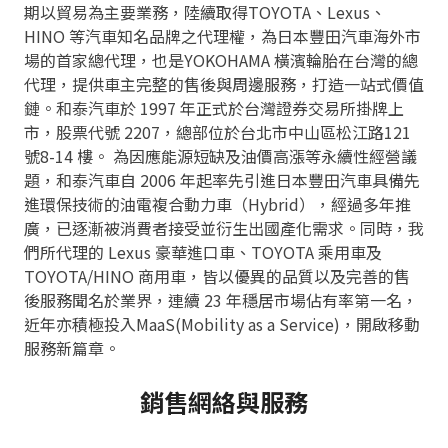
期以貿易為主要業務，陸續取得TOYOTA、Lexus、
HINO 等汽車知名品牌之代理權，為日本豐田汽車海外市
場的首家總代理，也是YOKOHAMA 橫濱輪胎在台灣的總
代理，提供車主完整的售後與周邊服務，打造一站式價值
鏈。和泰汽車於 1997 年正式於台灣證券交易所掛牌上
市，股票代號 2207，總部位於台北市中山區松江路121
號8-14 樓。 為因應能源短缺及油價高漲等永續性經營議
題，和泰汽車自 2006 年起率先引進日本豐田汽車具備先
進環保技術的油電複合動力車（Hybrid），經過多年推
廣，已逐漸被消費者接受並衍生出國產化需求。同時，我
們所代理的 Lexus 豪華進口車、TOYOTA 乘用車及
TOYOTA/HINO 商用車，皆以優異的品質以及完善的售
後服務聞名於業界，連續 23 年穩居市場佔有率第一名，
近年亦積極投入MaaS(Mobility as a Service)，開啟移動
服務新篇章。
銷售網絡與服務