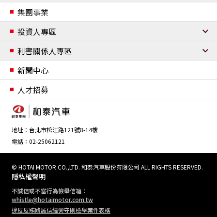
經營團隊
企業永續發展
集團事業
組織架構
企業永續管理與政策
投資人專區
重要事紀
資安與個資保護
公司治理
利害關係人專區
合作夥伴
資訊安全管理
個人資料保護政策
董事會
委員會
內部稽核流程
風險管理
誠信經營
公司章程及辦法
利害關係人鑑別
新聞中心
願景與使命
移動自由
財務資訊
聯絡我們
人才招募
重點活動
環保產品設計
多元移動服務
股東資訊
社會共好
重點活動
企業志工
地址：台北市松江路121號8-14樓
電話：02-25062121
人才價值
重點活動
權益與福祉
職業安全衛生管理
培育與職涯發展
© HOTAI MOTOR CO.,LTD. 和泰汽車股份有限公司 ALL RIGHTS RESERVED.
隱私權聲明
環境友善
不誠信或不當行為檢舉信箱：
重點活動
環境永續管理與政策
綠色營運
夥伴關係管理
whistle@hotaimotor.com.tw
氣候變遷管理
違反反賄賂誠信經營守則檢舉案件表格