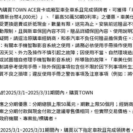
31期間內購買TOWN ACE貨卡或廂型車全車系且完成領牌者，可
原價新台幣4,000元）」、「最高50萬50期0利率」之優惠。
受更換退費或折抵現金，數量有限，送完為止。安裝前述贈品不
動限制，且與新車保固內容不同，贈品詳細保固內容、使用說明
疑問，請逕洽原購車經銷商，和泰汽車不負任何贈品擔保責任。
：有關本手機智聯影音系統之使用，請務必依使用手冊操作使用
因天災、外力及操作不慎引起之故障；因使用不當、自然環境造
或試圖擅自修理手機智聯影音系統）所導致的故障。「車美仕倒
制請參考使用手冊。除外保固事項包含但不限於因下列事項所生
質不良之損壞；違反使用手冊之警告事項及注意事項（例如：將
25/3/1~2025/3/31期間內，購買TOWN
對應之分期優惠：分期總額上限50萬元，期數上限50個月；經
案之分期付款與現金付款之建議零售價相同，但實際交易價格、
政府機關、專案批/標購者。
025/3/1~2025/3/31期間內，購買以下指定車款且完成領