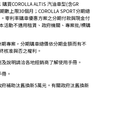
OROLLA ALTIS 汽油車型(含GR 
期數上限30個月；COROLLA SPORT分期總
用。零利率購車優惠方案之分期付款與現金付
本活動不適用租賃、政府機關、專案批/標購
分期專案，分期購車總價依分期金額而有不
終核准與否之權利。
制及說明請洽各地經銷商了解使用手冊。
手冊。
扣除政府補助汰舊換新5萬元。有關政府汰舊換新