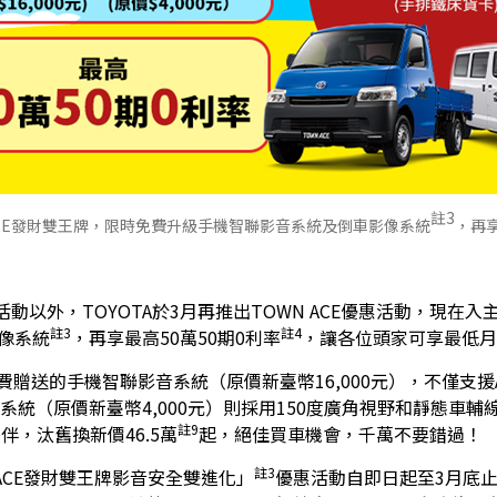
註3
ACE發財雙王牌，限時免費升級手機智聯影音系統及倒車影像系統
，再享
動以外，TOYOTA於3月再推出TOWN ACE優惠活動，現在入主
註3
註4
像系統
，再享最高50萬50期0利率
，讓各位頭家可享最低月
的手機智聯影音系統（原價新臺幣16,000元），不僅支援Apple C
系統（原價新臺幣4,000元）則採用150度廣角視野和靜態車
註9
夥伴，汰舊換新價46.5萬
起，絕佳買車機會，千萬不要錯過！
註3
 ACE發財雙王牌影音安全雙進化」
優惠活動自即日起至3月底