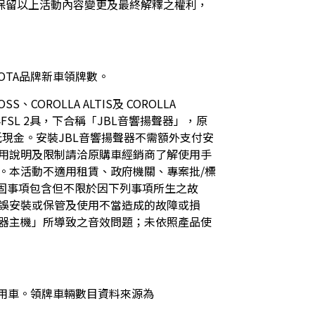
車保留以上活動內容變更及最終解釋之權利，
YOTA品牌新車領牌數。
OROLLA ALTIS及 COROLLA  
M64FSL 2具，下合稱「JBL音響揚聲器」，原
抵現金。安裝JBL音響揚聲器不需額外支付安
用說明及限制請洽原購車經銷商了解使用手
。本活動不適用租賃、政府機關、專案批/標
固事項包含但不限於因下列事項所生之故
誤安裝或保管及使用不當造成的故障或損
器主機」所導致之音效問題；未依照產品使
下之商用車。領牌車輛數目資料來源為