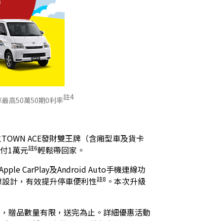
註4
最高50萬50期0利率
TOWN ACE發財雙王牌（含廂型車及貨卡
註6
付1萬元
輕鬆帶回家。
arPlay及Android Auto手機連線功
註8
輔線設計，有效提升停車便利性
。本次升級
止，贈品數量有限，送完為止。詳細優惠活動