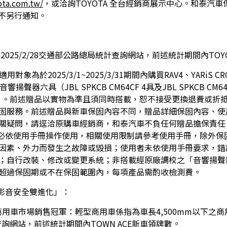
ota.com.tw/
，或洽詢TOYOTA 全台經銷商展示中心。和泰汽
恕不另行通知。
1~2025/2/28交通部公路總局統計查詢網站，前述統計期間內TO
2025/3/1~2025/3/31期間內購買RAV4、YARiS CROSS、C
聲器六具（JBL SPKCB CM64CF 4具及JBL SPKCB C
為止 。前述贈品以實物為準且須同時搭載，恕不接受更換退費或折
固服務。前述贈品與新車保固內容不同，贈品詳細保固內容、使
關疑問，請逕洽原購車經銷商，和泰汽車不負任何贈品擔保責任
務必依使用手冊操作使用，相關使用限制請參考使用手冊，除外保
因素、外力而發生之故障或毀損；使用者未依使用手冊要求，錯
；自行改裝、修改或變更系統；非搭載經原廠調校之「音響揚聲
超過保固期或不在保固範圍內，每項產品需酌收檢測費。
王牌影音安全雙進化」：
1/31為輕型商用車市場銷售冠軍：輕型商用車係指為車長4,500mm以
局統計查詢網站，前述統計期間內TOWN ACE新車領牌數。