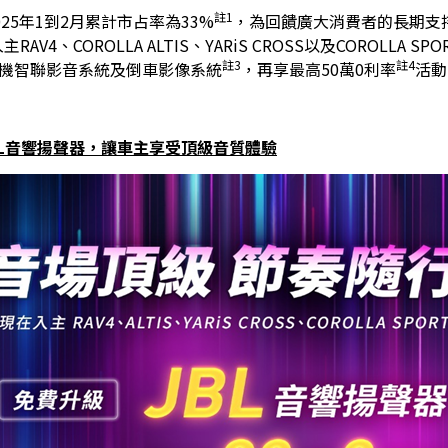
註1
025年1到2月累計市占率為33%
，為回饋廣大消費者的長期支持
AV4、COROLLA ALTIS、YARiS CROSS以及COROLL
註3
註4
級手機智聯影音系統及倒車影像系統
，再享最高50萬0利率
活動
BL音響揚聲器，讓車主享受頂級音質體驗