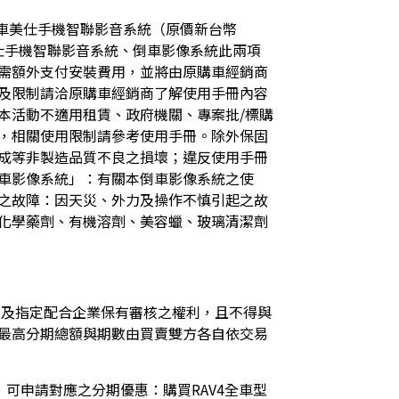
獲得「車美仕手機智聯影音系統（原價新台幣
車美仕手機智聯影音系統、倒車影像系統此兩項
需額外支付安裝費用，並將由原購車經銷商
及限制請洽原購車經銷商了解使用手冊內容
本活動不適用租賃、政府機關、專案批/標購
，相關使用限制請參考使用手冊。除外保固
成等非製造品質不良之損壞；違反使用手冊
車影像系統」：有關本倒車影像系統之使
之故障：因天災、外力及操作不慎引起之故
化學藥劑、有機溶劑、美容蠟、玻璃清潔劑
銷商及指定配合企業保有審核之權利，且不得與
最高分期總額與期數由買賣雙方各自依交易
牌者，可申請對應之分期優惠：購買RAV4全車型