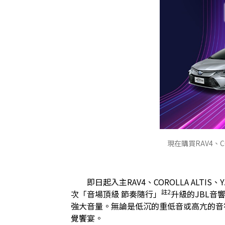
現在購買RAV4、CO
　　即日起入主RAV4、COROLLA ALTIS、
註2
次「音場頂級 節奏隨行」
升級的JBL音
強大音量。無論是低沉的重低音或高亢的音
覺饗宴。