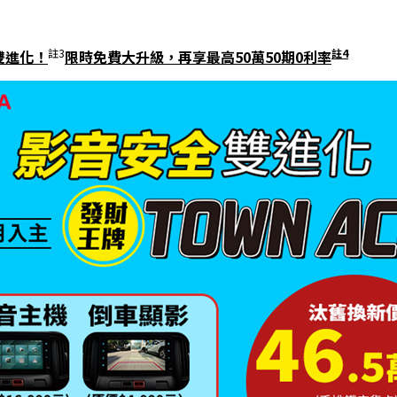
註3
註4
全雙進化！
限時免費大升級，再享最高50萬50期0利率