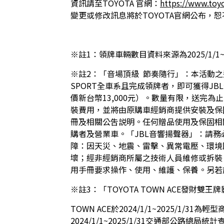
資訊請至TOYOTA 官網：
https://www.toy
變更或修改訊息將於TOYOTA官網公布，
※註1：領牌車輛數目資料來源為2025/1/
※註2：「音場頂級  節奏隨行」：本活動之適用對象為於
SPORT全車系且完成領牌者，即可獲得JBL音響揚
價新台幣13,000元）。數量有限，送完
裝費用，並將由原購車經銷商提供安裝及保
冊及相關公吿説明。任何贈品使用及保固相
購者及營業車。「JBL音響揚聲器」：請
障：因天災、地震、雷擊、異常電壓、環境
壞；經非經銷商所屬之技術人員維修或拆裝
用手冊要求操作、使用、維護、保養。另若
※註3：「TOYOTA TOWN ACE發財雙
TOWN ACE於2024/1/1~2025/
2024/1/1~2025/1/31交通部公路總