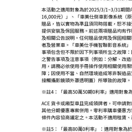
本活動之適用對象為於2025/3/1~3/
16,000元）」、「車美仕倒車影像系統（
贈品，皆以實物為準且須同時搭載，恕不接
提供安裝及保固服務。前述兩項贈品均有作
及相關公告説明。任何贈品使用及保固相關
者及營業車。「車美仕手機智聯影音系統」
事項包含但不限於因下列事項所生之故障：
之警告事項及注意事項（例如：分解、改造
用，請務必依使用手冊操作使用相關使用限
障；因使用不當、自然環境造成等非製造品
接觸攝影鏡頭外罩透明蓋）所導致的故障。
※註4：「最高50萬50期0利率」適用對象為於20
ACE 貨卡或廂型車且完成領牌者，可申請
其他分期優惠專案併用。零利率購車優惠方
條件內容協商議定之。本活動不適用租賃、
※註5：「最高80萬0利率」：適用對象為於2