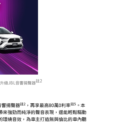
註2
免費升級JBL音響揚聲器
註2
註5
L音響揚聲器
，再享最高80萬0利率
。本
不僅帶來強勁而純淨的聲音表現，還能輕鬆驅動
的環繞音效，為車主打造無與倫比的車內聽