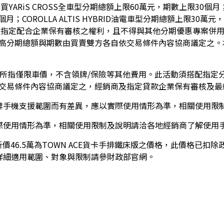
RiS CROSS全車型分期總額上限60萬元，期數上限30個月；購買C
月；COROLLA ALTIS HYBRID油電車型分期總額上限30萬元，
商及指定配合企業保有審核之權利，且不得與其他分期優惠專案併
高分期總額與期數由買賣雙方各自依交易條件內容協商議定之。
額所指僅限車價，不含領牌/保險等其他費用。此活動須搭配指定
交易條件內容協商議定之，經銷商及指定貸款企業保有審核及最
牌手機支援範圍而有差異，應以實際使用情形為準，相關使用限
際使用情形為準，相關使用限制及說明請洽各地經銷商了解使用
新價46.5萬為TOWN ACE貨卡手排鐵床版之價格，此價格已
詳細適用範圍、對象與限制請參財政部官網。