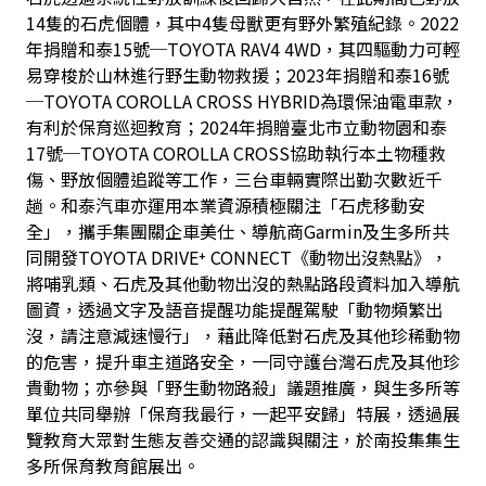
14隻的石虎個體，其中4隻母獸更有野外繁殖紀錄。2022
年捐贈和泰15號─TOYOTA RAV4 4WD，其四驅動力可輕
易穿梭於山林進行野生動物救援；2023年捐贈和泰16號
─TOYOTA COROLLA CROSS HYBRID為環保油電車款，
有利於保育巡迴教育；2024年捐贈臺北市立動物園和泰
17號─TOYOTA COROLLA CROSS協助執行本土物種救
傷、野放個體追蹤等工作，三台車輛實際出勤次數近千
趟。和泰汽車亦運用本業資源積極關注「石虎移動安
全」，攜手集團關企車美仕、導航商Garmin及生多所共
同開發TOYOTA DRIVE⁺ CONNECT《動物出沒熱點》，
將哺乳類、石虎及其他動物出沒的熱點路段資料加入導航
圖資，透過文字及語音提醒功能提醒駕駛「動物頻繁出
沒，請注意減速慢行」，藉此降低對石虎及其他珍稀動物
的危害，提升車主道路安全，一同守護台灣石虎及其他珍
貴動物；亦參與「野生動物路殺」議題推廣，與生多所等
單位共同舉辦「保育我最行，一起平安歸」特展，透過展
覽教育大眾對生態友善交通的認識與關注，於南投集集生
多所保育教育館展出。