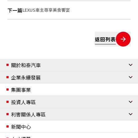
下一篇
LEXUS車主尊享美食饗宴
返回列表
關於和泰汽車
公司簡介
企業永續發展
經營團隊
企業永續發展
集團事業
組織架構
企業永續管理與政策
投資人專區
重要事紀
資安與個資保護
公司治理
利害關係人專區
合作夥伴
資訊安全管理
個人資料保護政策
董事會
委員會
內部稽核流程
風險管理
誠信經營
公司章程及辦法
利害關係人鑑別
新聞中心
願景與使命
移動自由
財務資訊
聯絡我們