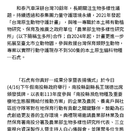
　　和泰汽車深耕台灣70餘年，長期關注生物多樣性議
題，持續透過和泰集團力量守護環境永續，2021年發起
「台灣原生動物守護計畫」，與唯一專職於本土稀有動植
物研究、保育及推廣之政府單位「農業部生物多樣性研究
所」(以下簡稱生多所)合作；自2024年起，計畫更進一步
拓展至臺北市立動物園，參與救援台灣保育類野生動物，
專案以實際行動守護現存不到500隻的本土原生貓科物種
─石虎。
　　「石虎有你真好─成果分享暨表揚儀式」於今日
(4/16)下午假南投縣政府舉行，南投縣副縣長王瑞德出席
頒發獎牌，以表彰113年度參與「南投縣瀕危物種及重要
棲地生態服務給付推動方案」的企業及農民、養禽戶與社
區巡守隊等對在地保育行動有貢獻之關鍵夥伴，鼓勵為石
虎創造更友善的生存環境。典禮現場邀請農業部林業及自
然保育署南投分署及農業部生物多樣性研究所代表、三立
電視台資深製作人暨主持人白心儀與會，並匯聚多位生態