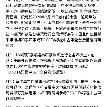
行社完成兌換(限一次使用完畢，並不得兌換現金及找
零，亦不適用任何促銷活動價)，以該憑證所開立機票之
行程第一段應於2026年2月25日前(含)出發，逾期無效，
並應支付燃油附加費、稅金或其他相關費用，機票一經開
立，不得更改、轉讓、退票。其餘未盡事項悉依合作旅行
社、機票所載及該機票發行公司解釋為準，因此所生相關
爭議概與和泰汽車或TOYOTA認證中古車全台授權經銷商
無涉。
註3：160項原廠認證為原廠技師進行之各項檢查，包
含：車輛外觀結構、燈類與內部功能、引擎室底盤以及路
試之160項原廠專業檢驗程序。詳細檢驗項目請洽
TOYOTA認證中古車全台營業據點。
註4：每位車主自購車日起之14天鑑賞期內，擁有「不滿
意可退車」之保障。符合規定之車主僅需繳付部分車輛使
用費即可完成退車。詳細規範請參考TOYOTA認證中古車
官網說明。