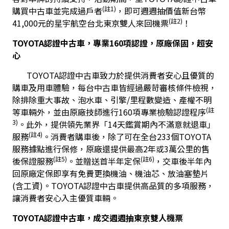
(註1)
購買中古車並完成過戶者
，即可週週抽價值新台幣
(註2)
41
,000元的星宇航空台北東京雙人來回機票
！
TOYOTA認證中古車，專業160項認證，原廠保固，超安
心 
 TOYOTA認證中古車致力於提供消費者安心且優質的
購車及用車體驗，每台中古車皆經過嚴苛審核條件檢視，
除排除重大事故、泡水車、引擎/里程數變造、產權不明
(註
等車輛外，並由原廠技師進行160項專業檢驗認證程序
3)
。此外，提供領先業界「14天鑑賞期內不滿意就退車」
(註4)
服務
。消費者購車後，除了可在全台233個TOYOTA
服務據點進行保修，原廠還提供最高2年或3萬公里的售
(註5)
(註6)
後保證服務
。並贈送首半年定保
，交車後半年內
回原廠定保即享有免費更換機油、機油芯、放油塞墊片
(含工資)。TOYOTA認證中古車提供高品質的多項服務，
讓消費者安心入主優質車輛。
TOYOTA認證中古車，成交週週抽東京雙人機票