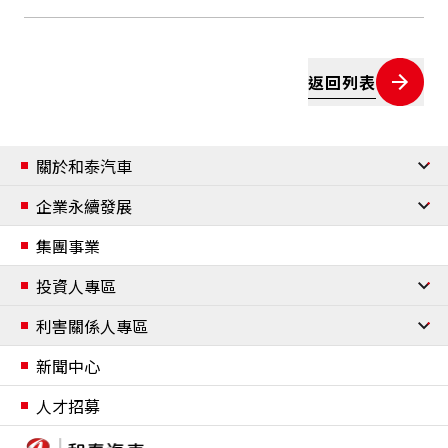
返回列表
關於和泰汽車
公司簡介
企業永續發展
經營團隊
企業永續發展
集團事業
組織架構
企業永續管理與政策
投資人專區
重要事紀
資安與個資保護
公司治理
利害關係人專區
合作夥伴
資訊安全管理
個人資料保護政策
董事會
委員會
內部稽核流程
風險管理
誠信經營
公司章程及辦法
利害關係人鑑別
新聞中心
願景與使命
移動自由
財務資訊
聯絡我們
人才招募
重點活動
環保產品設計
多元移動服務
股東資訊