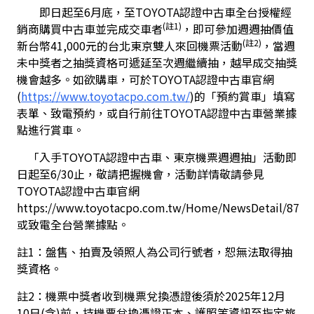
        即日起至6月底，至TOYOTA認證中古車全台授權經
(註1)
銷商購買中古車並完成交車者
，即可參加週週抽價值
(註2)
新台幣41,000元的台北東京雙人來回機票活動
，當週
未中獎者之抽獎資格可遞延至次週繼續抽，越早成交抽獎
機會越多。如欲購車
，可於TOYOTA認證中古車官網
(
https://www.toyotacpo.com.tw/
)的「預約賞車」填寫
表單、
致電預約，或
自行前往TOYOTA認證中古車營業據
點進行賞車。
	「入手TOYOTA認證中古車、東京機票週週抽」活動即
日起至6/30止，敬請把握機會，活動詳情敬請參見
TOYOTA認證中古車官網
https://www.toyotacpo.com.tw/Home/NewsDetail/87
或致電全台營業據點。
註1：盤售、拍賣及領照人為公司行號者，恕無法取得抽
獎資格。
註2：機票中獎者收到機票兌換憑證後須於2025年12月
10日(含)前，持機票兌換憑證正本、護照等資訊至指定旅