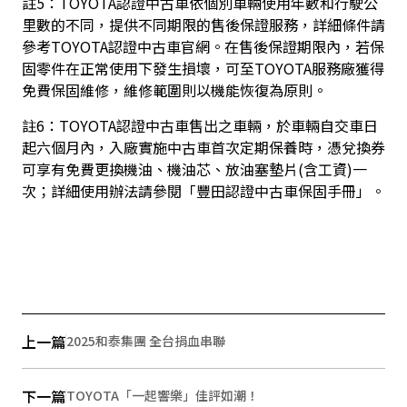
註5：TOYOTA認證中古車依個別車輛使用年數和行駛公
里數的不同，提供不同期限的售後保證服務，詳細條件請
參考TOYOTA認證中古車官網。在售後保證期限內，若保
固零件在正常使用下發生損壞，可至TOYOTA服務廠獲得
免費保固維修，維修範圍則以機能恢復為原則。
註6：TOYOTA認證中古車售出之車輛，於車輛自交車日
起六個月內，入廠實施中古車首次定期保養時，憑兌換券
可享有免費更換機油、機油芯、放油塞墊片(含工資)一
次；詳細使用辦法請參閱「豐田認證中古車保固手冊」。
上一篇
2025和泰集團 全台捐血串聯
下一篇
TOYOTA「一起響樂」佳評如潮！