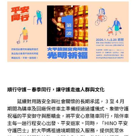
順行守護－春季同行，讓守護走進人群與文化
　　延續對用路安全與社會關懷的長期承諾， 3 至 4 月
期間為購車及回廠保修車主準備經過過爐儀式、象徵守護
祝福的平安御守與壓轎金，將平安心意隨車同行，陪伴車
主每一趟行程安心出發、平安返家。同時，「HINO 平安
守護巴士」於大甲媽祖遶境期間投入服務，提供民眾休