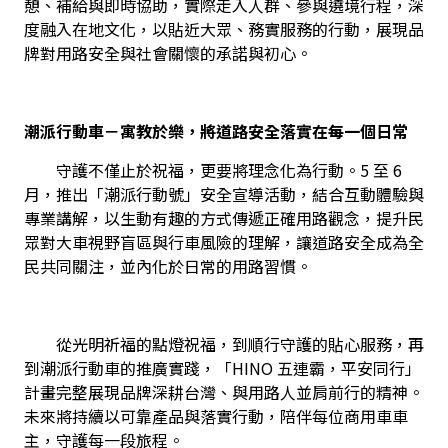
憩、補給與即時協助，實際走入人群、參與遶境行程，深
度融入在地文化，以貼近大眾、務實服務的行動，展現品
牌對用路安全與社會關懷的承諾與初心。
潮派行動車－寓教於樂，將道路安全落實在每一個日常
　　守護不僅止於祝福，更要將理念化為行動。5 至 6 
月，推出「潮派行動號」安全宣導活動，結合互動體驗與
專業講解，以生動有趣的方式傳遞正確用路觀念，提升民
眾對大車視野盲區與行車風險的理解，讓道路安全成為全
民共同關注，並內化於日常的用路習慣。
　　從光明祈福的點燈祝福，到順行守護的貼心服務，再
到潮派行動車的推廣實踐，「HINO 五連霸，平安同行」
計畫完整展現品牌深耕台灣、與用路人並肩前行的精神。
未來將持續以可靠產品與落實行動，陪伴每位商用車車
主，守護每一段旅程。