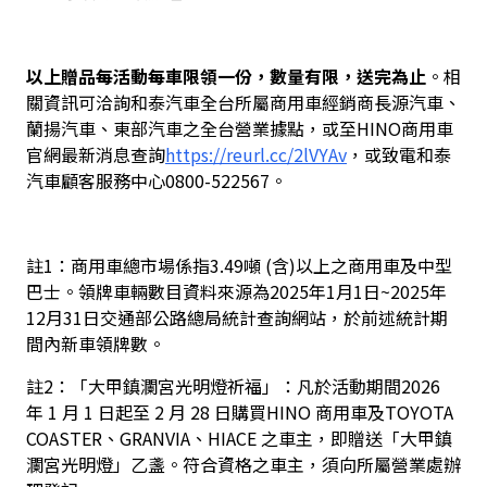
以上贈品每活動每車限領一份，數量有限，送完為止
。相
關資訊可洽詢和泰汽車全台所屬商用車經銷商長源汽車、
蘭揚汽車、東部汽車之全台營業據點，或至HINO商用車
官網最新消息查詢
https://reurl.cc/2lVYAv
，或致電和泰
汽車顧客服務中心0800-522567。
註1：商用車總市場係指3.49噸 (含)以上之商用車及中型
巴士。領牌車輛數目資料來源為2025年1月1日~2025年
12月31日交通部公路總局統計查詢網站，於前述統計期
間內新車領牌數。
註2：「大甲鎮瀾宮光明燈祈福」：凡於活動期間2026 
年 1 月 1 日起至 2 月 28 日購買HINO 商用車及TOYOTA 
COASTER、GRANVIA、HIACE 之車主，即贈送「大甲鎮
瀾宮光明燈」乙盞。符合資格之車主，須向所屬營業處辦