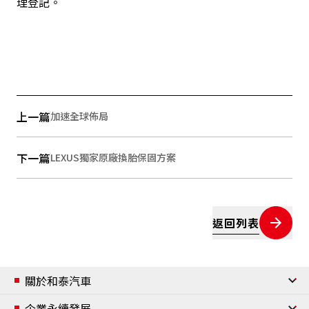
理登記。
上一篇
加速全球佈局
下一篇
LEXUS獨家原廠換胎保固方案
返回列表
關於和泰汽車
公司簡介
企業永續發展