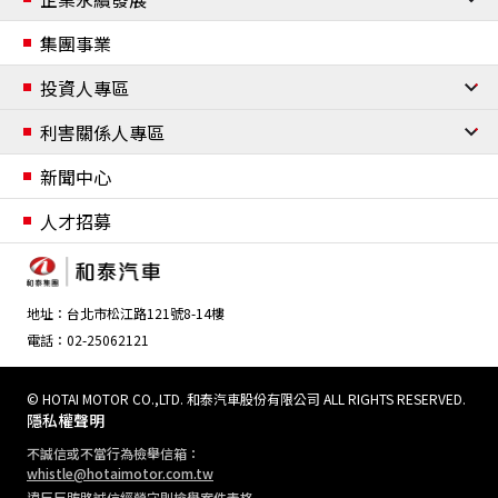
經營團隊
企業永續發展
集團事業
組織架構
企業永續管理與政策
投資人專區
重要事紀
資安與個資保護
公司治理
利害關係人專區
合作夥伴
資訊安全管理
個人資料保護政策
董事會
委員會
內部稽核流程
風險管理
誠信經營
公司章程及辦法
利害關係人鑑別
新聞中心
願景與使命
移動自由
財務資訊
聯絡我們
人才招募
重點活動
環保產品設計
多元移動服務
股東資訊
社會共好
重點活動
企業志工
地址：台北市松江路121號8-14樓
電話：02-25062121
人才價值
重點活動
權益與福祉
職業安全衛生管理
培育與職涯發展
© HOTAI MOTOR CO.,LTD. 和泰汽車股份有限公司 ALL RIGHTS RESERVED.
隱私權聲明
環境友善
不誠信或不當行為檢舉信箱：
重點活動
環境永續管理與政策
綠色營運
夥伴關係管理
whistle@hotaimotor.com.tw
氣候變遷管理
違反反賄賂誠信經營守則檢舉案件表格