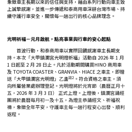
象徵車主長期以來的信任與支持，藉由系列行動向車主致
上誠摯感謝，並進一步傳遞和泰商用車深耕台灣市場、持
續守護行車安全，關懷每一趟出行的核心品牌理念。
光明祈福－元月啟航，點亮事業與行車的安心起點
　　首波行動，和泰商用車以實際回饋感謝車主長期支
持。本次「大甲鎮瀾宮光明燈祈福」活動自 2026 年 1 月 
1 日起至 2 月 28 日止。凡於活動期間購買HINO 商用車
及 TOYOTA COASTER、GRANVIA、HIACE 之車主，即贈
註2
送「大甲鎮瀾宮光明燈」乙盞
。符合資格之車主，須
向所屬營業處辦理登記。
光明燈將於元宵節（農曆正月十
五，2026 年 3 月 3 日） 正式上燈。上燈後，鎮瀾宮誦經
團將於農曆每月初一及十五，為燈主恭誦經文、祈福祝
禱，象徵全年平安，守護車主每一趟行程安心出發、順利
返程。