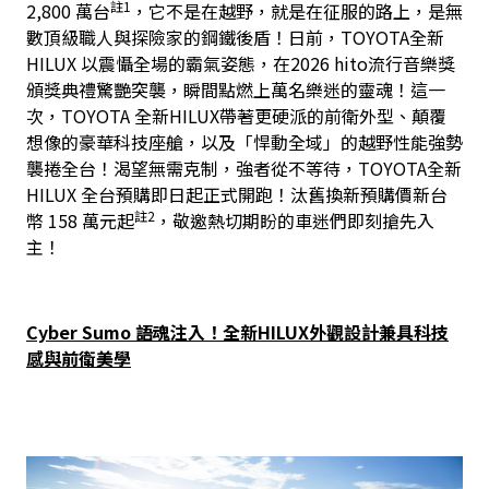
註1
2,800 萬台
，它不是在越野，就是在征服的路上，是無
數頂級職人與探險家的鋼鐵後盾！日前，TOYOTA全新 
HILUX 以震懾全場的霸氣姿態，在2026 hito流行音樂獎
頒獎典禮驚艷突襲，瞬間點燃上萬名樂迷的靈魂！這一
次，TOYOTA 全新HILUX帶著更硬派的前衛外型、顛覆
想像的豪華科技座艙，以及「悍動全域」的越野性能強勢
襲捲全台！渴望無需克制，強者從不等待，TOYOTA全新 
HILUX 全台預購即日起正式開跑！汰舊換新預購價新台
註2
幣 158 萬元起
，敬邀熱切期盼的車迷們即刻搶先入
主！
Cyber Sumo 語魂注入！全新HILUX外觀設計兼具科技
感與前衛美學