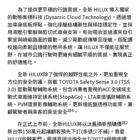
　　為了提供更平穩的行路質感，全新 HILUX 導入獨家
的動態衡穩科技 (Dynamic Cloud Technology)。透過增
加車身底板焊點，強化座艙結構剛性與操控穩定性，並採
用液壓引擎腳與剪切式車身支架，有效吸收並過濾來自引
擎室與崎嶇路面的震動，減少晃動感傳導至座艙。搭配調
校趨向柔韌且穩健的懸吊系統，讓 HILUX 不僅能征服荒
野，在城市公路行駛時更擁有細膩平順的質感，實現真正
的舒適進化。
　　全新 HILUX除了強悍的越野性能之外，更加重視全
方位的安全防護，搭載 TOYOTA Safety Sense 3.0 (TSS 
3.0) 智動駕駛輔助系統。包含消費者重視的ACC全速域主
動式車距維持定速系統(Stop&Go)、LTA車道循跡輔助系
統、PVM環景影像輔助系統，更新增底盤透視功能等，兼
註4
顧駕駛者與乘客的乘坐安全
。
註2
　　在正式上市前，全新HILUX將以汰舊換新預購價
新台幣158萬元起讓顧客預先下訂(多退少不補)。喜愛
HILUX的顧客們，敬請直接洽詢全台TOYOTA經銷商據