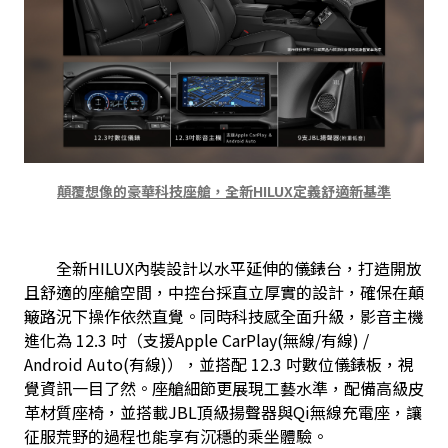
顛覆想像的豪華科技座艙，全新HILUX定義舒適新基準
　　全新HILUX內裝設計以水平延伸的儀錶台，打造開放
且舒適的座艙空間，中控台採直立厚實的設計，確保在顛
簸路況下操作依然直覺。同時科技感全面升級，影音主機
進化為 12.3 吋（支援Apple CarPlay(無線/有線) / 
Android Auto(有線)），並搭配 12.3 吋數位儀錶板，視
覺資訊一目了然。座艙細節更展現工藝水準，配備高級皮
革材質座椅，並搭載JBL頂級揚聲器與Qi無線充電座，讓
征服荒野的過程也能享有沉穩的乘坐體驗。