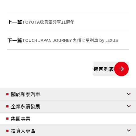
上一篇
TOYOTA玩具愛分享11週年
下一篇
TOUCH JAPAN JOURNEY 九州七星列車 by LEXUS
返回列表
關於和泰汽車
公司簡介
企業永續發展
經營團隊
企業永續發展
集團事業
組織架構
企業永續管理與政策
投資人專區