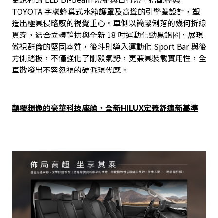
TOYOTA 字樣蜂巢式水箱護罩及高聳的引擎蓋設計，塑
造出極具侵略感的視覺重心。車側以簡潔俐落的幾何折線
貫穿，結合立體輪拱與全新 18 吋運動化勁黑鋁圈，展現
傲視群倫的堅固本質，後斗則導入運動化 Sport Bar 與後
方側踏板，不僅強化了剛毅氣勢，更兼具裝載實用性，全
車散發出不容忽視的硬派現代感。
顛覆想像的豪華科技座艙，全新HILUX定義舒適新基準