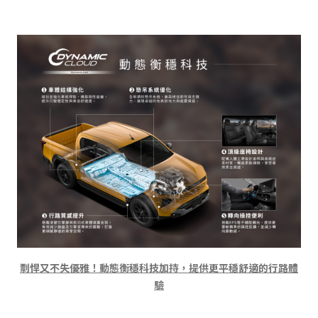
剽悍又不失優雅！動態衡穩科技加持，提供更平穩舒適的行路體
驗