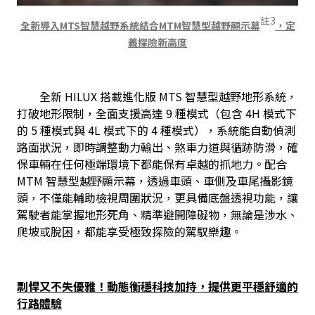
註3
全新導入MTS智慧越野系統結合MTM智慧型越野顯示幕
，定
義探險新高度
　　全新 HILUX 搭載進化版 MTS 智慧型越野地形系統，
打破地形限制，全面支援高達 9 種模式（包含 4H 模式下
的 5 種模式與 4L 模式下的 4 種模式），系統能自動偵測
路面狀況，即時調整動力輸出、煞車力道與循跡防滑，確
保車輛在任何極端環境下都能保有卓越的抓地力。配合 
MTM 智慧型越野顯示幕，透過車頭、車側及車尾攝影鏡
頭，不僅能輔助檢視周圍狀況，更具備底盤透視功能，讓
駕駛者能掌握地形死角、精準避開障礙物，無論是涉水、
爬坡或脫困，都能享受極致探險的駕馭樂趣。　
剽悍又不失優雅！動態衡穩科技加持，提供更平穩舒適的
行路體驗