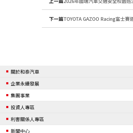
上一篇
2026年國瑞汽車交通安全校園巡
下一篇
TOYOTA GAZOO Racing富
關於和泰汽車
公司簡介
企業永續發展
經營團隊
企業永續發展
集團事業
組織架構
企業永續管理與政策
投資人專區
重要事紀
資安與個資保護
公司治理
利害關係人專區
合作夥伴
資訊安全管理
個人資料保護政策
董事會
委員會
內部稽核流程
風險管理
誠信經營
公司章程及辦法
利害關係人鑑別
新聞中心