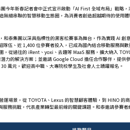
團今年新春記者會中正式宣示啟動「AI First 全域布局」戰略
造無縫串聯的智慧移動生態圈，為消費者創造超越期待的使用體
和泰集團以深具指標性的黑客松賽事為舞台，作為實踐 AI 創意的
 組隊伍、近 1,400 位參賽者投入，已成為國內結合移動服務與數據應
往的 iRent、yoxi、去趣等 MaaS 服務，擴大納入 TOYO
業潛力的解決方案；並邀請 Google Cloud 擔任合作夥伴，
金 30 萬元，歡迎高中職、大專院校學生及社會人士踴躍報名。
，從 TOYOTA、Lexus 的智慧顧客體驗，到 HINO 的商用
銷售與服務挑戰，代表產業轉型最前線的關鍵課題。和泰邀請參賽者結