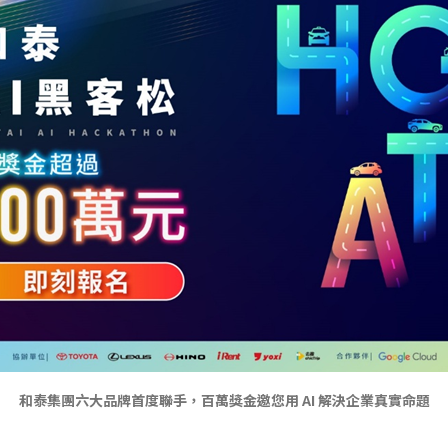
和泰集團六大品牌首度聯手，百萬獎金邀您用 AI 解決企業真實命題