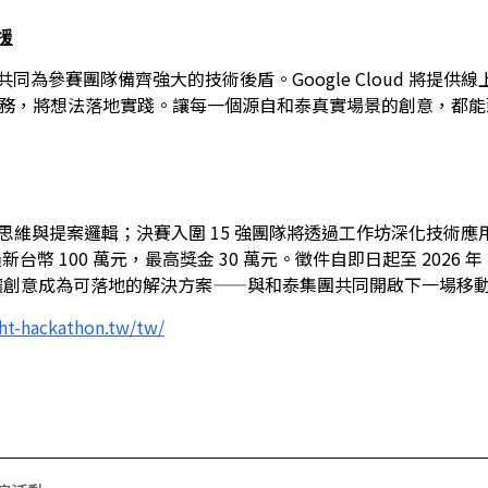
援
，雙方共同為參賽團隊備齊強大的技術後盾。Google Cloud 
I 與雲端服務，將想法落地實踐。讓每一個源自和泰真實場景的創意，都
思維與提案邏輯；決賽入圍 15 強團隊將透過工作坊深化技術
新台幣 100 萬元，最高獎金 30 萬元。徵件自即日起至 2026 年 
、讓創意成為可落地的解決方案——與和泰集團共同開啟下一場移
/ht-hackathon.tw/tw/