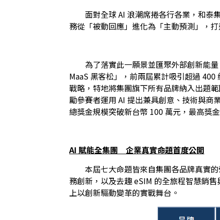
　　面對全球 AI 浪潮席捲各行各業，和泰集
務從「被動回應」進化為「主動預測」，打
　　為了落實此一願景並匯聚外部創新能量，
MaaS 黑客松」，前兩屆累計吸引超過 400
戰略，特地將集團旗下所有品牌納入出題範圍，從過
勵參賽者運用 AI 提出兼具創意、技術與商
總獎金規模突破新台幣 100 萬元，最高獎
AI 賦能全集團　企業真實命題首度公開
　　本屆七大命題皆來自集團各品牌真實的營運場景
務創新，以及去趣 eSIM 的全旅程智慧
上以創新驅動變革的實戰舞台。