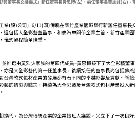
1「大全彩藝董事長交接儀式」新任董事長黃思博(左)、前任董事長黃志誠(右)、
業(股)公司」6/11(四)傍晚在新竹產業園區舉行新舊任董事
，還包括大全彩藝董監事、和泰汽車關係企業主管、新竹產業園
，儀式過程簡單隆重。
，並推選由黃烈火家族的第四代成員–黃思博接下了大全彩藝董事長
，亦是大全彩藝的第一任董事長，後續接任的董事長尚包括蘇燕輝
對台灣軟式包材產業的發展都有著不同的卓越影響及貢獻。新接
彩藝的初衷與職志，持續為大全彩藝及台灣軟式包材產業投入新
。
朝換代，為台灣傳統產業的企業接班人議題，又立下了一次良好