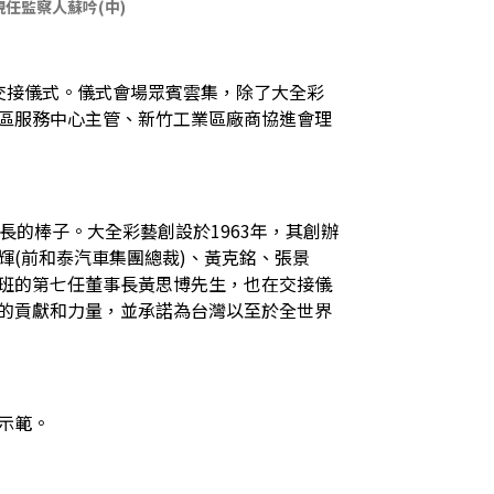
現任監察人蘇吟(中)
長交接儀式。儀式會場眾賓雲集，除了大全彩
區服務中心主管、新竹工業區廠商協進會理
的棒子。大全彩藝創設於1963年，其創辦
(前和泰汽車集團總裁)、黃克銘、張景
班的第七任董事長黃思博先生，也在交接儀
的貢獻和力量，並承諾為台灣以至於全世界
示範。