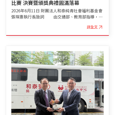
請廣大消費者親臨鑑賞，體驗兼具智慧、安全與強
比賽 決賽暨頒獎典禮圓滿落幕
會、和泰產險、車美仕及和泰聯網共同支持「原夢
的初衷與職志，持續為大全彩藝及台灣軟式包材產
悍性能的極致移動魅力。詳細車款資訊與購車優惠
代表隊」計畫， 成為孩子們成長路上的最強後盾
2026年6月11日 財團法人和泰純青社會福利基金會
業投入新的貢獻和力量，並承諾為台灣以至於全世
活動，請至 TOYOTA 官方網站查詢 :
和泰集團認為「孩子缺少的從來不是天賦，而是機
張琛惠執行長致詞 由交通部、教育部指導，和
界的產業提供最優質的包材代工生產及服務」。
https://www.toyota.com.tw/showroom/RAV4/
會與舞台。」 「原夢代表隊」推動至今，已成功攜
泰汽車股份有限公司、財團法人和泰純青社會福利
長青企業大全彩藝的經營層再次順利改朝換
如有購車需求可至以下網址留下您的聯繫資訊，後
詳全文
手嘉興與桃山國小合唱團奪得多項國際大獎，如嘉
基金會共同舉辦的「第26屆和泰汽車全國兒童交通
代，為台灣傳統產業的企業接班人議題，又立下了
續將有專人與您聯繫:
興國小獲2025年日本東京國際合唱大賽金質獎，桃
安全繪畫比賽」，本屆決賽主題訂為「交通安全保
一次良好示範。
https://www.toyota.com.tw/crmarketing/2026_RAV4_
山國小亦獲2024年紐西蘭世界合唱比賽金質獎。桃
衛戰—我是交通安全小隊長」，希望藉由繪畫創作
註1：日本進口係指RAV4 HEV車輛主要構成部分，
山國小校長表示: 「和泰集團一路陪伴孩子們長大，
的方式，引導學童思考交通安全的重要性，培養正
不含 E-mirror 電子式車內後視鏡。 註2：資料來
除了幫助合唱團前往國際舞台，更關注孩子的成長
確用路觀念，並從自身實踐交通安全行為，共同為
源：交通部公路總局統計查詢網於統計期間內之新
教育，每年舉辦的學涯體驗營已成為孩子們最期待
打造更安全的交通環境努力。 入圍決賽同學現場作
車領牌數，統計期間：2026/01/01-2026/05/31。
的活動，成功打開孩子對各行各業的想像。」 未
畫 身障組得獎作品展示 去年12月初賽徵件到
註3：純電行駛里程為依據歐盟ECE R101及其修正
來，和泰集團將持續發揮公益影響力，以實際行動
今年3月底截止，共收到6,331件作品，比賽長期設
指令標準測試程序(NEDC行車型態)測得之測試值，
全方位守護台灣下一代，陪伴孩子們啟動夢想，馳
置身障組，鼓勵身心障礙學生透過繪畫展現創意與
係在實驗室內，依規定的行車型態於車體動力計上
騁未來。 《和泰集團 ESG • 與美好台灣同行》
才華，並於頒獎典禮當天公開表揚初選獲獎學生；
測得。實際道路行駛時，因受天候、路況、載重、
FB：
一般組則經第一階段評選後，選出國小低年級組、
使用空調系統、駕駛習慣及車輛維護保養等因素影
https://www.facebook.com/Hotai.lovestart/
中年級組及高年級組共150位學生晉級決賽，於現
響，其續航里程實際值可能與測試值有所差異。詳
IG：https://www.instagram.com/hotaiesg/
場進行創作競賽，再由評審團評選出各組特優、優
情請參閱經濟部能源署網站。 註4：最大/綜效馬力
選及佳作得主。 決賽暨頒獎典禮於2026年6
及最大扭力為原廠提供之實驗室測試數值；惟實際