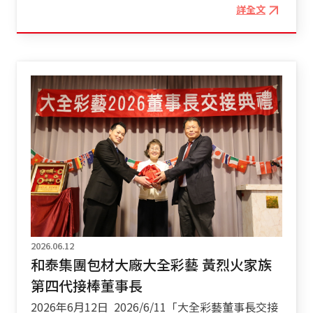
短程純電 135km 續航註3，支援 CCS1 直流快速充
詳全文
純青基金會一同支持具音樂天賦的原民孩童——新
電 RAV4 PHEV 的核心優勢，在於完美兼具純
竹縣桃山國小與嘉興國小合唱團，鼓勵孩子們勇敢
電車（BEV）與油電車（HEV）的雙重日常特質，
追夢、在國際表演舞台上發光發熱。 今年，計
具備「可加油又充電」的靈活彈性。在純電模式
畫迎來全面升級！於今日（6/12）舉辦「原夢代表
下，最長續航里程高達 135 公里註3，不僅能完全
隊」年度捐贈儀式，宣布除延續支持桃山國小與嘉
滿足多數車主日常通勤、市區代步的「零碳排」需
興國小原住民合唱團出國參賽外，更首度跨足「閱
求，更實現了「長程油電、短程純電」的靈活移動
讀」與「體育」兩大領域，成為孩子們最強大的夢
體驗。此外，本次全面支援 CCS1 直流快速充電，
想推手。 五峰國小王賢校長(左一) 、和泰汽車管理
讓車主能迅速補充電能，大幅提升用車便利性。
本部翁銘倫本部長(左二) 、新竹縣教育局終身教育
頂級科技座艙：配備線傳式排檔，豪華與智能科技
科林盈均科長(左三)、和泰純青基金會張琛惠執行
氛圍 步入車室，座艙中央換上了極具未來感的
長(右三)、桃山國小蘇美娟校長(右二)、嘉興國小徐
線傳式排檔，細緻精巧的換檔邏輯與俐落質感，瞬
榮春校長(右一) 「原夢代表隊」計畫自開始以
間點亮了豪華座艙的科技氛圍。車內更加入BRIN
來，十分重視原住民孩童的教育成長，除了挹注資
NAUB® 透氣類麂皮與豪華皮質座椅，並配置高規
金支援外，和泰集團每年舉辦學涯與都市體驗營，
的雙前通風座椅、12.9 吋日本原廠影音主機與
2026.06.12
透過實際參訪企業，如長源汽車、車美仕、和運，
HUD 抬頭顯示器，打造出極致舒適與便利的駕乘環
和泰集團包材大廠大全彩藝 黃烈火家族
了解職場的實際運作，開啟孩子們對未來的想像；
境。此外，更搭載 TOYOTA Connect 智能聯網系
第四代接棒董事長
為持續深耕知識教育，和泰集團今年首度與台灣閱
統註6，車主可透過手機智慧執行充電管理、遠端
讀文化基金會合作，全力支持「愛的書庫」計畫，
2026年6月12日 2026/6/11「大全彩藝董事長交接
遙控空調、車門與車窗等先進功能。在外觀視覺