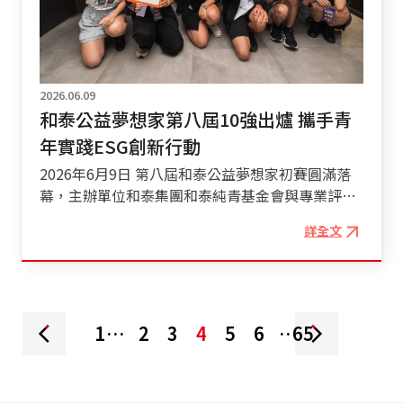
益行動。本次活動攜手和泰純青基金會、車美仕、
灣交通的美好未來。 大合照
TOYOTA經銷商據點。 註9：汰舊換新價新台幣99
和泰產險，以及國都汽車、北都汽車、桃苗汽車、
萬元起為豪華版等級之價格，此價格已扣除政府補
中部汽車、南都汽車、高都汽車、蘭揚汽車及東部
助汰舊換新5萬元之貨物稅減徵金額。有關政府汰
汽車等關係企業與經銷商夥伴共同響應，串聯全台
舊換新減徵貨物稅最高5萬元之補助資格，以主管
15個捐血據點，期盼號召更多民眾挽袖捐血，以實
2026.06.09
機關審核為準。詳細適用範圍、對象與限制請參考
際行動支持醫療用血需求，讓關懷生命的善意持續
和泰公益夢想家第八屆10強出爐 攜手青
財政部官網。
擴散。 民眾在活動期間參與「2026和泰集團 全台
年實踐ESG創新行動
捐血串聯」並完成捐血，即可獲得「友善石虎農作
2026年6月9日 第八屆和泰公益夢想家初賽圓滿落
18號產區茶包組」乙份，數量有限，送完為止
幕，主辦單位和泰集團和泰純青基金會與專業評審
凡於活動期間參與「2026和泰集團 全台捐血串
團及參賽團隊共同合影留念 和泰集團於6月6日
聯」並完成捐血者，即可獲贈「友善石虎農作18號
詳全文
舉辦「第八屆和泰公益夢想家ESG提案實作行動」
產區茶包組」乙份，數量有限，送完為止。期盼透
初賽，邀請教育部青年發展署擔任活動指導單位，
過這份小小心意，感謝每位熱心捐血民眾以實際行
攜手KPMG安侯永續發展顧問股份有限公司及多家
動支持醫療用血需求，將愛心傳遞給更多有需要的
社會創新組織，共同打造青年永續實踐平台。來自
人。 和泰集團攜手捐血公益 凝聚熱血力量共創社會
全台大專院校及高中的18組團隊齊聚一堂，以創新
1
…
2
3
4
5
6
…
65
共好（左至右：台灣血液基金會台北捐血中心林敏
思維回應社會與環境議題，經提案簡報及評審答辯
昌主任、和泰純青基金會張琛惠執行長、和泰汽車
後，共有10組團隊脫穎而出，獲得每隊最高20萬元
翁銘倫本部長） 除了長期投入募血公益外，
註1公益實作津貼，總補助金額達200萬元註2，正
和泰集團自2011年起已捐贈13台和泰號捐血車，每