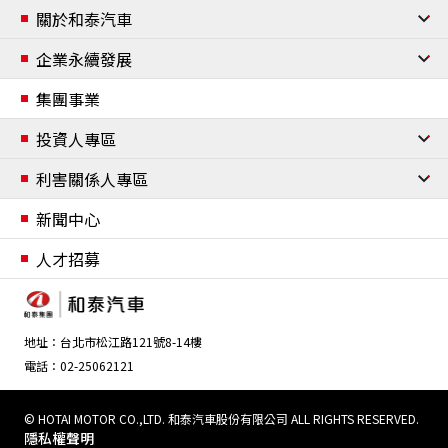
式展開公益實踐行動。 持續八年培育青年行動力 鼓
年服務超過15萬人次捐血者，累計募集逾220萬袋
關於和泰汽車
勵以創意回應永續挑戰 和泰集團自2019年推動
熱血。十五年來，和泰集團持續結合集團資源投入
公司簡介
「和泰公益夢想家」以來，持續鼓勵青年關注社會
企業永續發展
捐血公益，期望透過一次次的熱血募集，陪伴社
需求，透過實際行動發揮影響力。八年來已吸引超
會、回應需求，為穩定醫療用血盡一份心力。未來
經營團隊
企業永續發展
集團事業
過千組學生團隊參與，累計超過70組隊伍獲得公益
也將持續攜手關係企業及全台經銷商投入多元公益
組織架構
實作資源支持，將創意構想轉化為具體行動，為社
企業永續管理與政策
行動，發揮集團影響力，為社會創造更多溫暖與美
投資人專區
會注入更多正向改變的力量。 本屆競賽依循和
好。 2026和泰集團 全台捐血串聯 場次表：
重要事紀
資安與個資保護
公司治理
泰汽車永續藍圖M.O.V.E.四大主軸設計提案方向，
利害關係人專區
合作夥伴
包括【Mobility 移動自由】、【Openness 社會共
資訊安全管理
個人資料保護政策
董事會
委員會
內部稽核流程
風險管理
誠信經營
公司章程及辦法
利害關係人鑑別
新聞中心
好】、【Value 人才價值】及【Eco 環境友善】，
願景與使命
移動自由
財務資訊
鼓勵青年從生活觀察出發，關注社會與環境議題，
聯絡我們
人才招募
並提出具創新性及實踐性的解決方案。 其中，
重點活動
環保產品設計
多元移動服務
股東資訊
「移動自由」主軸鼓勵學生運用和泰集團旗下
社會共好
iRent、yoxi等移動服務，探索不同族群的移動需
重點活動
企業志工
地址：台北市松江路121號8-14樓
求；「社會共好」聚焦提升社會福祉與弱勢關懷；
電話：02-25062121
「人才價值」鼓勵青年自我探索與職涯發展；「環
人才價值
境友善」則引導學生以創新思維回應環境永續挑
重點活動
權益與福祉
職業安全衛生管理
培育與職涯發展
戰。透過多元議題設計，培養青年以行動實踐永續
© HOTAI MOTOR CO.,LTD. 和泰汽車股份有限公司 ALL RIGHTS RESERVED.
隱私權聲明
理念。 攜手永續創新夥伴 打造青年實踐平台
環境友善