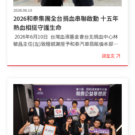
月6日（六）假交通部盛大舉行，由財團法人和泰
道路行駛時，因受路況、載重、風阻、輪胎狀況及
純青社會福利基金會執行長張琛惠、交通部道路交
2026.06.10
車輛維護保養等因素影響，實際數值可能有所差
通安全督導委員會簡任技正劉俐良，以及評審團成
2026和泰集團全台捐血串聯啟動 十五年
異。 註5：此為原廠提供之實驗室測試數值；惟實
員中華民國兒童美術教育學會理事李正豐老師、風
際道路行駛時，因受路況、載重、風阻、輪胎狀況
熱血相挺守護生命
野藝術協會理事長黃文祥老師及繪本創作家黃一文
及車輛維護保養等因素影響，實際數值可能有所差
老師，共同頒發獎項予獲獎學生，肯定其優秀表現
2026年6月10日 台灣血液基金會台北捐血中心林
異。 註6：「TOYOTA Connect智能聯網系統」部
與創意成果。 「和泰汽車全國兒童交通安全繪
敏昌主任(左)致贈感謝座予和泰汽車翁銘倫本部長
分功能需搭配4G連網後方能使用，實際功能依照各
畫比賽」至今已邁入第26年，長期致力於交通安全
(右) 和泰集團自2011年起持續投入捐血公
車型及等級之設定而有規格、外觀等差異。其作動
詳全文
教育推廣，透過繪畫創作讓交通安全觀念向下扎
益，至今已邁入第15年。今年再度攜手醫療財團法
皆有其限制條件，詳情請參閱使用手冊或官網相關
根。為鼓勵學校及班級共同參與，每年亦持續辦理
人台灣血液基金會，於6月4日至6月25日舉辦
QA說明。 註7：各項主、被動安全配備(含SRS氣囊
「班級參加獎」，凡前1,000個完成報名參賽的班
「2026和泰集團 全台捐血串聯」，動員全台和泰號
及ASL自排防暴衝裝置等)均有作動條件限制，相關
級，即可獲得主辦單位贈送童書乙套，希望藉此鼓
捐血車，於台北、新北、桃園、台中、嘉義、台
內容請洽各地經銷商，以了解車主使用手冊相關說
勵更多學童共同投入交通安全學習。 和泰汽
南、高雄、宜蘭及花蓮等地，結合TOYOTA營業所
明。實際道路行駛時，受車速、路況及天候等因素
車與和泰純青社會福利基金會多年來持續推動交通
及GR Garage林口等據點，共設置15場捐血活動，
影響，駕駛仍須參考車主使用手冊之詳細內容，並
安全教育，期盼透過寓教於樂的方式，將交通安全
號召和泰集團關係企業、全台經銷商夥伴、車主及
於行駛時隨時掌握周遭狀況，以確保安全駕駛。 註
觀念深植於兒童心中，並透過孩子影響家庭，進一
民眾共同挽袖捐血，以實際行動支持全台醫療用血
8：此價格僅為車輛零售價，不含配件、領牌及保
步擴及社會大眾，共同提升交通安全意識。未來也
需求。 響應日本豐田汽車提出的
險等其他費用，實際交易價格由買賣雙方依交易條
將持續結合各界資源，推廣交通安全教育，為打造
「Producing Happiness for All」理念，和泰集團
件內容協商議定之。各等級實際售價將於上市後正
更友善、更安全的交通環境持續努力，攜手創造臺
以「量產幸福」為使命，持續整合集團資源投入公
式公告，多退少不補。詳細預購活動，請洽詢全台