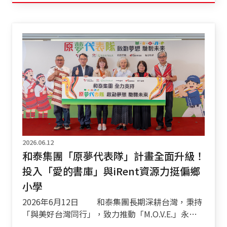
本進口註1的身分與卓越產品力斬獲耀眼的接單佳
績，不僅勇奪今年 1-5 月台灣進口車銷售冠軍註
2，今日更撼動市場、隆重推出車系最強性能與節
能之作——「RAV4 PHEV 插電式油電車」。全新第
六代 RAV4 PHEV 具備「長程油電，短程純電」的
先進科技，純電續航里程可達 135 公里註3，並全
面支援 CCS1 快速充電；動力上可爆發出329 匹最
大綜效馬力註4，零百加速僅需 5.7 秒註5，並配備
E-Four 電子式四輪傳動系統，完美演繹極致性能。
內裝則配備充滿科技感的線傳式排檔，以全方位頂
級規格再度顛覆台灣休旅市場格局。 極致性能：
第六代PHEV爆發329匹馬力註4，E-Four四輪驅動
2026.06.12
隨心駕馭 全新 RAV4 PHEV 在高效引擎、電動
和泰集團「原夢代表隊」計畫全面升級！
馬達與大容量電池的搭配下，可爆發出強悍的 329
投入「愛的書庫」與iRent資源力挺偏鄉
匹最大綜效馬力註4，零百加速僅需 5.7 秒註5，並
結合E-Four 電子式四輪傳動系統，不僅彰顯 RAV4
小學
PHEV 獨特且強烈的極致性能魅力，更賦予駕駛者
2026年6月12日 和泰集團長期深耕台灣，秉持
穩健卻不失激情的「隨心所馭」，徹底打破大眾對
「與美好台灣同行」，致力推動「M.O.V.E.」永續
於節能休旅性能表現的既定印象。 雙能移動魅力：
藍圖。自2022年發起「原夢代表隊」計畫，與和泰