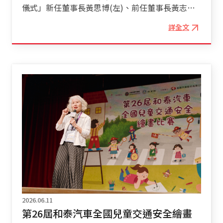
預計捐贈50箱豐富且多樣化的讀物資源予新竹縣嘉
儀式」新任董事長黃思博(左)、前任董事長黃志誠
上，全新 RAV4 PHEV 同樣迎來頂級升級，車身換
興國小與桃山國小，期盼透過優質書籍的引導，養
(右)、現任監察人蘇吟(中) 和泰集團旗下軟式
上彰顯不凡身份的馭黑專屬外觀套件，搭配專屬的
成偏鄉學童的閱讀習慣與素養。 「原夢代表隊」
詳全文
包材大廠「大全彩藝工業(股)公司」6/11(四)傍晚
20 吋馭黑鋁圈，讓整體視覺氣場更具旗艦級霸氣，
版圖亦擴展至體育領域，對於偏鄉學校球隊而言，
在新竹產業園區舉行新舊任董事長交接儀式。儀式
由內而外彰顯其尊榮身份。 極致安全防護：最新智
「交通」往往是移地訓練與外出比賽時最大的難
會場眾賓雲集，除了大全彩藝前任董事長黃志誠、
能 TSS 4.0 安全輔助系統註7 智馭未來 全新
題，我們發覺同樣位於新竹縣的五峰國小棒壘隊，
新任董事長黃思博外，還包括大全彩藝董監事、和
RAV4 PHEV 同步搭載最新 TSS 4.0主動安全系統註
也在日常訓練中遇到移動資源不足的問題。五峰國
泰汽車關係企業主管、新竹產業園區服務中心主
7。透過雷達與攝影機全面升級，系統的前方偵測
小棒壘隊成立於1990年，屢屢在賽事中奪得佳績，
管、新竹工業區廠商協進會理事長及包材產業供應
距離擴大 1.7 倍、水平視野提升 1.15 倍，不僅可更
更於2025年新竹縣國小棒球硬式組聯賽榮獲冠軍。
鏈主管等各界人士出席，儀式過程簡單隆重。
早掌握本車道前方動態，更能進一步偵測相鄰車道
因此，和泰善用集團「移動」本業的優勢，提供
大全彩藝董事會今年5月進行改選換屆，並推
車輛及前前車的動向。除了具備 DRCC 全速域主動
iRent 專屬車支援棒壘隊的日常通勤，讓教練與孩
選由黃烈火家族的第四代成員–黃思博接下了大全
式車距維持定速系統外，亦搭載FCTA 前方橫向來
子們能無後顧之憂地在球場上揮灑汗水、盡情追
彩藝董事長的棒子。大全彩藝創設於1963年，其創
車警示系統 及 DMC 駕駛疲勞監測系統，提前為駕
夢。 和泰集團化身夢想推手，提供 iRent 專屬車，
辦人同和泰汽車為台灣知名企業家黃烈火先生，亦
駛化解潛在風險，打造無懈可擊的全方位行車防護
陪伴五峰國小棒壘隊的孩子們安心茁壯、勇敢揮擊
是大全彩藝的第一任董事長，後續接任的董事長尚
網絡。 全新 RAV4 PHEV完美集結了前瞻科
本次更號召關係企業車美仕、和泰產險捐贈桃山
包括蘇燕輝(前和泰汽車集團總裁)、黃克銘、張景
技、極致動能與永續移動美學於一身，不僅樹立了
國小合唱團共35萬元，於7月出發東京國際合唱比
涵、黃國選及黃志誠等五位，其歷任董事長對台灣
新能源休旅的全新典範，更將以無可挑剔的頂級格
賽，期待孩子的歌聲唱響國際舞台；亦攜手和泰聯
軟式包材產業的發展都有著不同的卓越影響及貢
2026.06.11
局，引領台灣休旅車市場跨入全新視界。RAV4
網，提供環境教育桌遊給三校的學生，以輕鬆有趣
獻。新接班的第七任董事長黃思博先生，也在交接
第26屆和泰汽車全國兒童交通安全繪畫
PHEV 將於本周末正式進駐全國展示中心。誠摯邀
的方式宣導永續觀念。 和泰汽車攜手和泰純青基金
儀式中致詞表示「將繼承曾祖父當年創辦大全彩藝